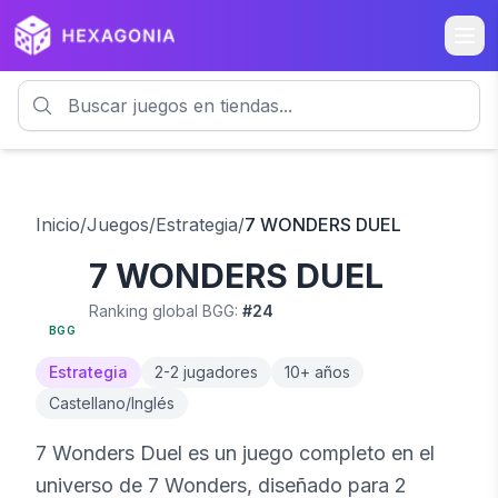
Inicio
/
Juegos
/
Estrategia
/
7 WONDERS DUEL
7 WONDERS DUEL
8.1
Ranking global BGG:
#
24
BGG
Estrategia
2
-
2
jugadores
10
+ años
Castellano/Inglés
7 Wonders Duel es un juego completo en el
universo de 7 Wonders, diseñado para 2