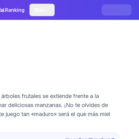
📊
Ranking
Más
char deliciosas manzanas. ¡No te olvides de
ste juego tan «maduro» será el que más miel