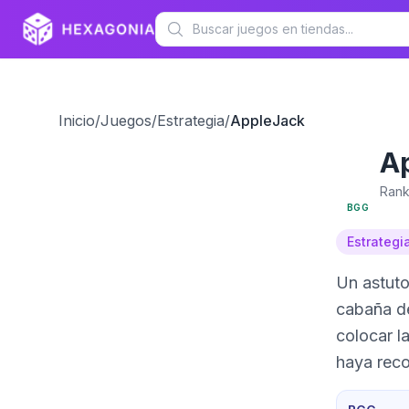
Inicio
/
Juegos
/
Estrategia
/
AppleJack
A
6.8
Rank
BGG
Estrategi
Un astuto juego de colo
cabaña de
colocar l
haya recol