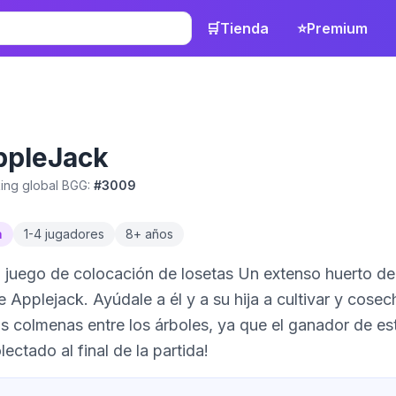
🛒
Tienda
⭐
Premium
ppleJack
ing global BGG:
#
3009
a
1
-
4
jugadores
8
+ años
cación de losetas Un extenso huerto de árboles frutales se extiende frente a la
 Applejack. Ayúdale a él y a su hija a cultivar y cose
as colmenas entre los árboles, ya que el ganador de e
ectado al final de la partida!