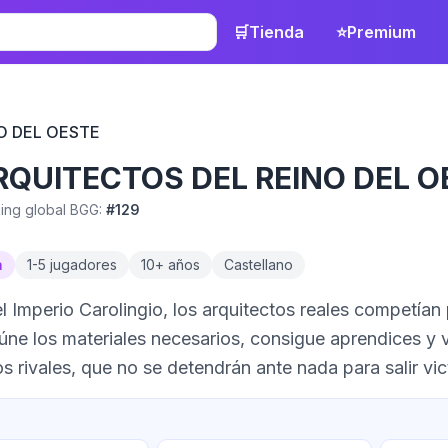
🛒
Tienda
⭐
Premium
O DEL OESTE
RQUITECTOS DEL REINO DEL O
ing global BGG:
#
129
a
1
-
5
jugadores
10
+ años
Castellano
del Imperio Carolingio, los arquitectos reales competían
úne los materiales necesarios, consigue aprendices y 
os rivales, que no se detendrán ante nada para salir vic