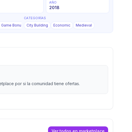
AÑO
2018
CATEGORÍAS
+
12
d Game Bonuses
City Building
Economic
Medieval
place por si la comunidad tiene ofertas.
Ver todos en marketplace