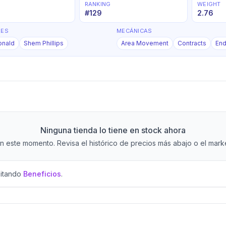
RANKING
WEIGHT
#
129
2.76
RES
MECÁNICAS
onald
Shem Phillips
Area Movement
Contracts
En
Ninguna tienda lo tiene en stock ahora
 este momento. Revisa el histórico de precios más abajo o el market
sitando
Beneficios
.