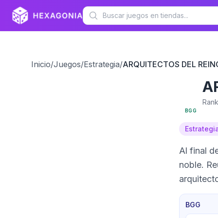
Inicio
/
Juegos
/
Estrategia
/
ARQUITECTOS DEL REIN
A
7.7
Rank
BGG
Estrategi
Al final 
noble. Re
arquitect
BGG