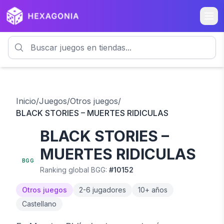
Inicio
/
Juegos
/
Otros juegos
/
BLACK STORIES – MUERTES RIDICULAS
BLACK STORIES –
6.0
MUERTES RIDICULAS
BGG
Ranking global BGG:
#
10152
Otros juegos
2
-
6
jugadores
10
+ años
Castellano