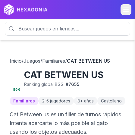
Inicio
/
Juegos
/
Familiares
/
CAT BETWEEN US
CAT BETWEEN US
7.0
7
% OFF
Ranking global BGG:
#
7655
BGG
Familiares
2
-
5
jugadores
8
+ años
Castellano
Cat Between us es un filler de turnos rápidos.
Intenta acercarte lo más posible al gato
usando los objetos adecuados.