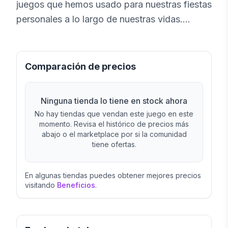
juegos que hemos usado para nuestras fiestas
personales a lo largo de nuestras vidas.
Chupilca es un gran juego de cartas en las
que nunca sabes que te puede tocar. Son
cerca de decenas de cartas escritas para reír,
Comparación de precios
gritar, saltar y beber obviamente. (80 cartas)
Ninguna tienda lo tiene en stock ahora
No hay tiendas que vendan este juego en este
momento. Revisa el histórico de precios más
abajo o el marketplace por si la comunidad
tiene ofertas.
En algunas tiendas puedes obtener mejores precios
visitando
Beneficios
.