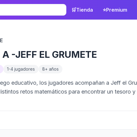
🛒
Tienda
⭐
Premium
TE
 A -JEFF EL GRUMETE
1
-
4
jugadores
8
+ años
uego educativo, los jugadores acompañan a Jeff el Gr
distintos retos matemáticos para encontrar un tesoro y 