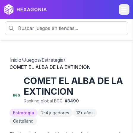
Inicio
/
Juegos
/
Estrategia
/
COMET EL ALBA DE LA EXTINCION
COMET EL ALBA DE LA
7.2
EXTINCION
BGG
Ranking global BGG:
#
3490
Estrategia
2
-
4
jugadores
12
+ años
Castellano