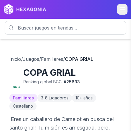
Inicio
/
Juegos
/
Familiares
/
COPA GRIAL
COPA GRIAL
5.5
Ranking global BGG:
#
25633
BGG
Familiares
3
-
8
jugadores
10
+ años
Castellano
¡Eres un caballero de Camelot en busca del
santo grial! Tu misión es arriesgada, pero,