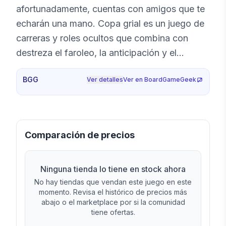
afortunadamente, cuentas con amigos que te
echarán una mano. Copa grial es un juego de
carreras y roles ocultos que combina con
destreza el faroleo, la anticipación y el
embuste. 1. Elige bien a tu aliado… 2. Utiliza la
BGG
Ver detalles
Ver en BoardGameGeek
habilidad de tu aliado para dejar atrás a tus
oponentes o para colocar obstáculos en su
camino. ¡Pero no bajes la guardia! ¡Goblins,
ladrones e incluso un dragón podrían
Comparación de precios
boicotear tu misión! 3. Obtendrá el Grial aquel
caballero que sea más rápido, más listo… y
Ninguna tienda lo tiene en stock ahora
más astuto.
No hay tiendas que vendan este juego en este
momento. Revisa el histórico de precios más
abajo o el marketplace por si la comunidad
tiene ofertas.