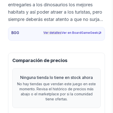
entregarles a los dinosaurios los mejores
habitats y así poder atraer a los turistas, pero
siempre deberás estar atento a que no surja
ningún accidente que ponga en riesgo el
BGG
Ver detalles
Ver en BoardGameGeek
parque. En Dinosaur Island , los jugadores
tendrán que recolectar ADN, investigar las
secuencias de ADN de especies extintas de
dinosaurios y luego combinar el ADN antiguo
Comparación de precios
en la secuencia correcta para dar vida a estas
criaturas prehistóricas. Todos los jugadores
Ninguna tienda lo tiene en stock ahora
competirán para construir el parque de
No hay tiendas que vendan este juego en este
dinosaurios más emocionante cada
momento. Revisa el histórico de precios más
temporada, y luego trabajarán para atraer (¡y
abajo o el marketplace por si la comunidad
tiene ofertas.
mantener vivos!) A la mayoría de los visitantes
cada temporada que el parque abre.