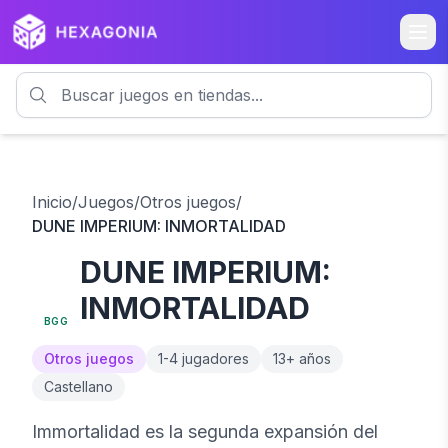
Inicio
/
Juegos
/
Otros juegos
/
DUNE IMPERIUM: INMORTALIDAD
DUNE IMPERIUM:
8.5
INMORTALIDAD
BGG
Otros juegos
1
-
4
jugadores
13
+ años
Castellano
Immortalidad es la segunda expansión del