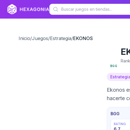
Inicio
/
Juegos
/
Estrategia
/
EKONOS
E
6.7
Rank
BGG
Estrategi
Ekonos es
hacerte c
BGG
RATING
6.7