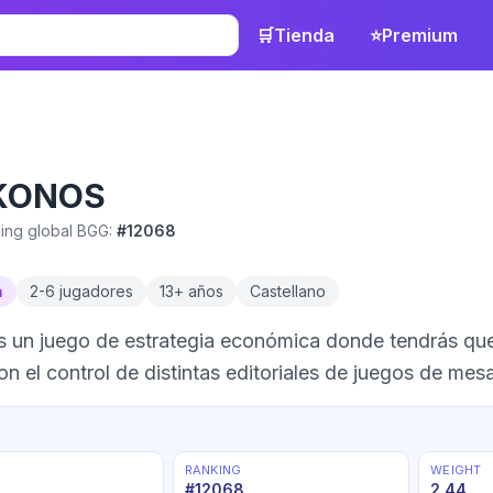
🛒
Tienda
⭐
Premium
KONOS
ing global BGG:
#
12068
a
2
-
6
jugadores
13
+ años
Castellano
 un juego de estrategia económica donde tendrás que
on el control de distintas editoriales de juegos de mesa
RANKING
WEIGHT
#
12068
2.44