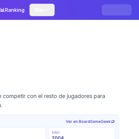
📊
Ranking
Más
 competir con el resto de jugadores para
.
Ver en BoardGameGeek
AÑO
2004