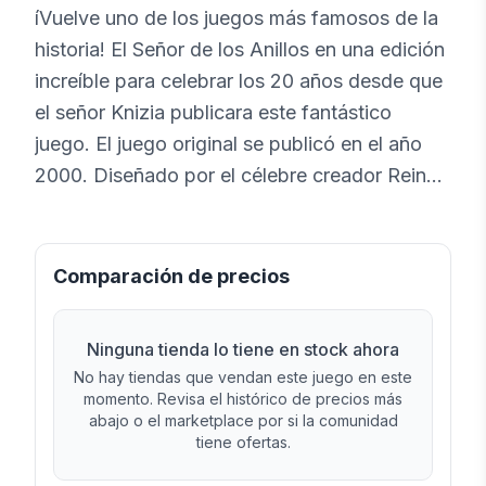
íVuelve uno de los juegos más famosos de la
historia! El Señor de los Anillos en una edición
increíble para celebrar los 20 años desde que
el señor Knizia publicara este fantástico
juego. El juego original se publicó en el año
2000. Diseñado por el célebre creador Reiner
Knizia (Samurai, Tigris & Euphrates) e
ilustrado por la pareja creativa formada por
Bluguy y John Howe, El Señor de los Anillos
Comparación de precios
es un juego cooperativo en el que se traslada
la emoción y la aventura que Tolkien plasmó
Ninguna tienda lo tiene en stock ahora
en sus libros a un tablero de juego. Una
No hay tiendas que vendan este juego en este
experiencia lúdica para hasta 5 jugadores, con
momento. Revisa el histórico de precios más
abajo o el marketplace por si la comunidad
una duración de unos 90 minutos, El Señor de
tiene ofertas.
los Anillos obtuvo un galardón Spiel des