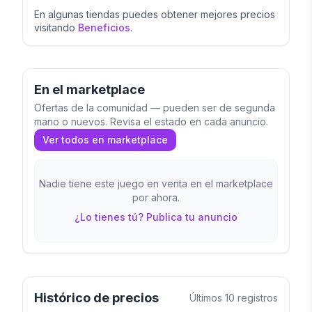
Jahres en el año 2001 como mejor adaptación
En algunas tiendas puedes obtener mejores precios
de un libro a un juego El Señor de los Anillos
visitando
Beneficios
.
es un libro único. La novela que lo cambió
todo. La película que lo cambió todo. El juego
de mesa que lo cambió todo. Celebramos el
En el marketplace
20º aniversario del juego de mesa de Reiner
Ofertas de la comunidad — pueden ser de segunda
mano o nuevos. Revisa el estado en cada anuncio.
Knizia, El Señor de los Anillos, que marcó un
Ver todos en marketplace
antes y un después
Nadie tiene este juego en venta en el marketplace
por ahora.
¿Lo tienes tú? Publica tu anuncio
Histórico de precios
Últimos
10
registros