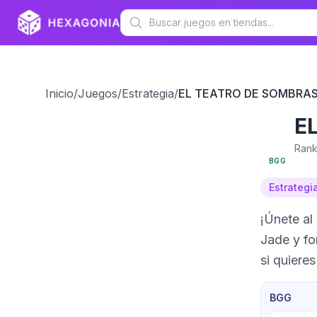
Inicio
/
Juegos
/
Estrategia
/
EL TEATRO DE SOMBRAS
E
6.7
Rank
BGG
Estrategi
¡Únete al
Jade y fo
si quieres
BGG