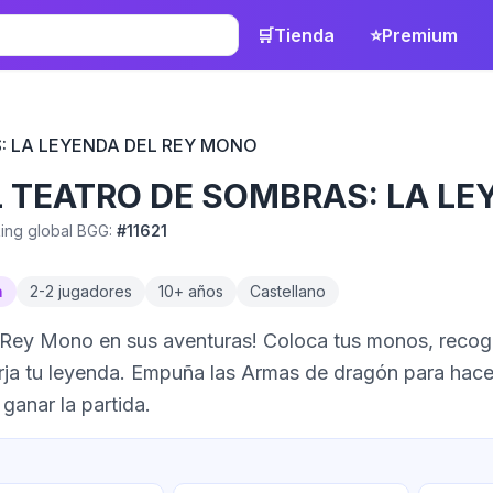
🛒
Tienda
⭐
Premium
: LA LEYENDA DEL REY MONO
L TEATRO DE SOMBRAS: LA L
ing global BGG:
#
11621
a
2
-
2
jugadores
10
+ años
Castellano
 Rey Mono en sus aventuras! Coloca tus monos, recoge
rja tu leyenda. Empuña las Armas de dragón para hacer
 ganar la partida.