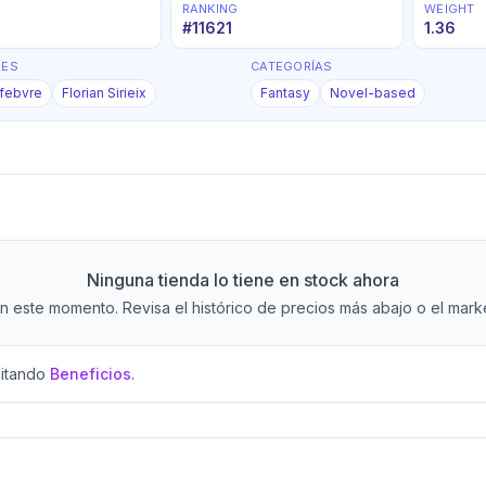
RANKING
WEIGHT
#
11621
1.36
RES
CATEGORÍAS
efebvre
Florian Sirieix
Fantasy
Novel-based
Ninguna tienda lo tiene en stock ahora
 este momento. Revisa el histórico de precios más abajo o el market
sitando
Beneficios
.