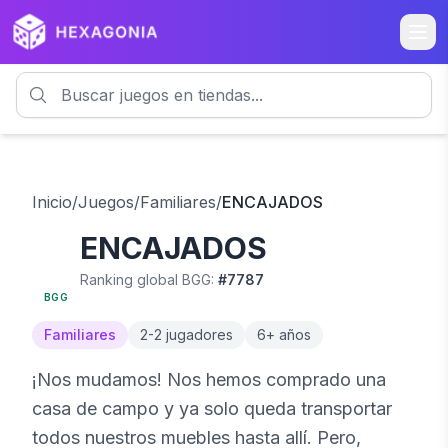
Inicio
/
Juegos
/
Familiares
/
ENCAJADOS
ENCAJADOS
7.1
18
% OFF
Ranking global BGG:
#
7787
BGG
Familiares
2
-
2
jugadores
6
+ años
¡Nos mudamos! Nos hemos comprado una
casa de campo y ya solo queda transportar
todos nuestros muebles hasta allí. Pero,