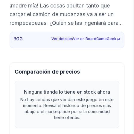
¡madre mía! Las cosas abultan tanto que
cargar el camión de mudanzas va a ser un
rompecabezas. ¿Quién se las ingeniará para
aprovechar mejor el espacio? Elige bien tus
BGG
Ver detalles
Ver en BoardGameGeek
muebles y dale al coco para encajarlos unos
encima de otros de la mejor manera posible.
¡No dejes huecos sin rellenar y carga tu
camión hasta arriba!
Comparación de precios
Ninguna tienda lo tiene en stock ahora
No hay tiendas que vendan este juego en este
momento. Revisa el histórico de precios más
abajo o el marketplace por si la comunidad
tiene ofertas.