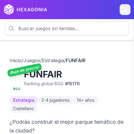
Inicio
/
Juegos
/
Estrategia
/
FUNFAIR
¡Bajó de precio!
FUNFAIR
5.8
Ranking global BGG:
#
15170
BGG
Estrategia
2
-
4
jugadores
14
+ años
Castellano
¿Podrás construir el mejor parque temático de
la ciudad?