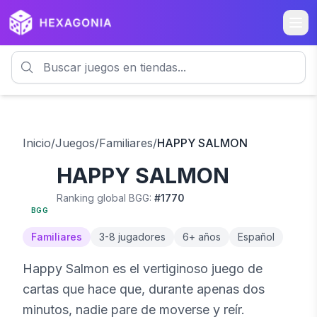
Inicio
/
Juegos
/
Familiares
/
HAPPY SALMON
HAPPY SALMON
6.6
Ranking global BGG:
#
1770
BGG
Familiares
3
-
8
jugadores
6
+ años
Español
Happy Salmon es el vertiginoso juego de
cartas que hace que, durante apenas dos
minutos, nadie pare de moverse y reír.