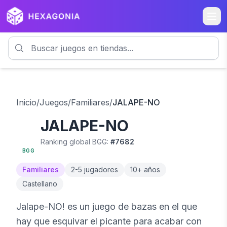
Inicio
/
Juegos
/
Familiares
/
JALAPE-NO
JALAPE-NO
6.4
Ranking global BGG:
#
7682
BGG
Familiares
2
-
5
jugadores
10
+ años
Castellano
Jalape-NO! es un juego de bazas en el que
hay que esquivar el picante para acabar con