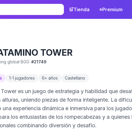
🛒
Tienda
⭐
Premium
ATAMINO TOWER
ing global BGG:
#
21749
s
1
-
1
jugadores
6
+ años
Castellano
Tower es un juego de estrategia y habilidad que desafí
, uniendo piezas de forma inteligente. La dificultad aumenta con la cantidad de niveles,
xperiencia dinámica e inmersiva para los jugadores. Hay tres modos de juego disponib
para los entusiastas de los rompecabezas y a quienes 
ionales combinando diversión y desafío.