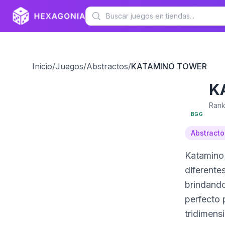
Inicio
/
Juegos
/
Abstractos
/
KATAMINO TOWER
K
6.4
Rank
BGG
Abstracto
Katamino 
diferentes alturas
brindando una e
perfecto 
tridimens