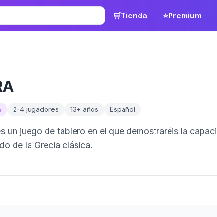
🛒
Tienda
⭐
Premium
RA
a
2
-
4
jugadores
13
+ años
Español
s un juego de tablero en el que demostraréis la capacid
do de la Grecia clásica.