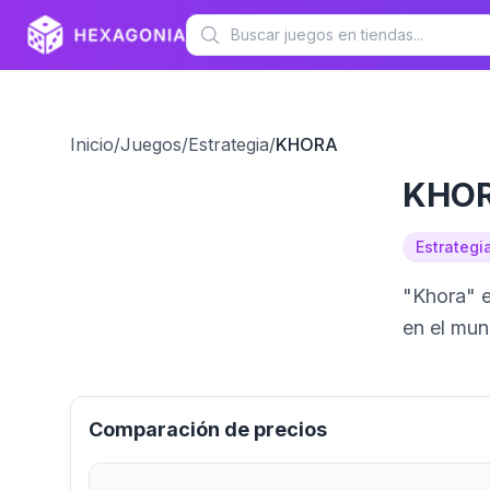
Inicio
/
Juegos
/
Estrategia
/
KHORA
KHO
Estrategi
"Khora" e
en el mun
Comparación de precios