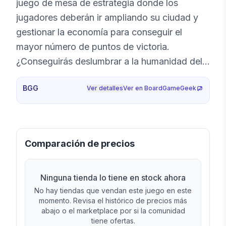
juego de mesa de estrategia donde los
jugadores deberán ir ampliando su ciudad y
gestionar la economía para conseguir el
mayor número de puntos de victoria.
¿Conseguirás deslumbrar a la humanidad del
mundo antiguo con la luz de tu civilización?
BGG
Ver detalles
Ver en BoardGameGeek
En este juego los jugadores se convierten en
líderes de una ciudad-estado de la Grecia
clásica. Tomarán el mando de Atenas,
Esparta, Tebas, Argos, Olimpia, Mileto o
Comparación de precios
Corinto con el objetivo de desarrollar todo su
potencial y deslumbrar a la humanidad del
Ninguna tienda lo tiene en stock ahora
mundo antiguo. A lo largo de nueve rondas,
No hay tiendas que vendan este juego en este
los contendientes deberán decidir en qué
momento. Revisa el histórico de precios más
invierten sus acciones (de las siete
abajo o el marketplace por si la comunidad
tiene ofertas.
disponibles) y así determinar el progreso de