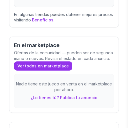
su civilización. ¿Desarrollarán nuevas
corrientes filosóficas? ¿Explorarán los
En algunas tiendas puedes obtener mejores precios
visitando
Beneficios
.
confines del mundo con sus hoplitas?
¿Fomentarán el comercio? Los jugadores
deberán administrar con sabiduría sus
En el marketplace
ciudadanos, que les permitirán llevar a cabo
Ofertas de la comunidad — pueden ser de segunda
acciones; los impuestos, para recaudar
mano o nuevos. Revisa el estado en cada anuncio.
dracmas; la gloria, obtenida al completar
Ver todos en marketplace
logros; y las tropas, imprescindibles para las
acciones militares y la exploración.
Nadie tiene este juego en venta en el marketplace
por ahora.
¿Lo tienes tú? Publica tu anuncio