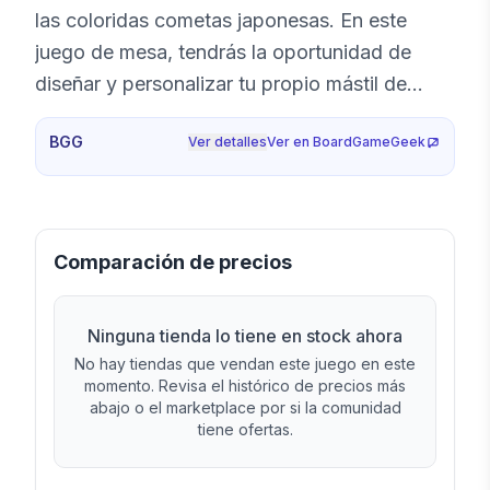
las coloridas cometas japonesas. En este
juego de mesa, tendrás la oportunidad de
diseñar y personalizar tu propio mástil de
koinoboris y embarcarte en un viaje por la
BGG
Ver detalles
Ver en BoardGameGeek
cultura japonesa, ¿Estás listo para elevar tus
sueños como lo hacen los koinobori en el
cielo?
Comparación de precios
Ninguna tienda lo tiene en stock ahora
No hay tiendas que vendan este juego en este
momento. Revisa el histórico de precios más
abajo o el marketplace por si la comunidad
tiene ofertas.