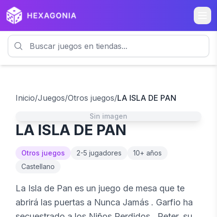
Inicio
/
Juegos
/
Otros juegos
/
LA ISLA DE PAN
Sin imagen
LA ISLA DE PAN
Otros juegos
2
-
5
jugadores
10
+ años
Castellano
La Isla de Pan es un juego de mesa que te
abrirá las puertas a Nunca Jamás . Garfio ha
secuestrado a los Niños Perdidos . Peter, su