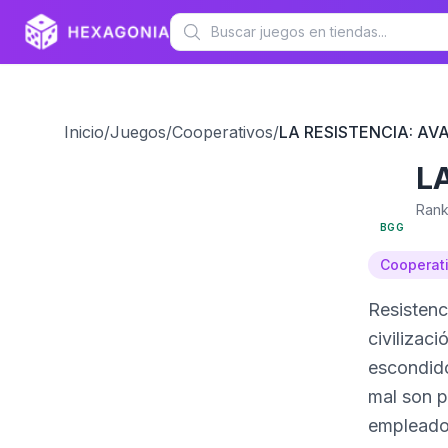
Inicio
/
Juegos
/
Cooperativos
/
LA RESISTENCIA: AV
L
7.5
Rank
BGG
Cooperat
Resistenc
civilizac
escondido
mal son p
empleados