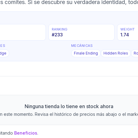
os comites. Si se descubre su verdadera identidad, tod
RANKING
WEIGHT
#
233
1.74
RES
MECÁNICAS
idge
Finale Ending
Hidden Roles
Ro
Ninguna tienda lo tiene en stock ahora
 este momento. Revisa el histórico de precios más abajo o el market
sitando
Beneficios
.