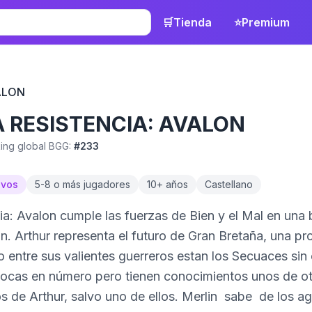
🛒
Tienda
⭐
Premium
ALON
A RESISTENCIA: AVALON
ing global BGG:
#
233
ivos
5
-
8 o más
jugadores
10
+ años
Castellano
ia: Avalon cumple las fuerzas de Bien y el Mal en una ba
ión. Arthur representa el futuro de Gran Bretaña, una 
 entre sus valientes guerreros estan los Secuaces sin
ocas en número pero tienen conocimientos unos de ot
 de Arthur, salvo uno de ellos. Merlin sabe de los ag