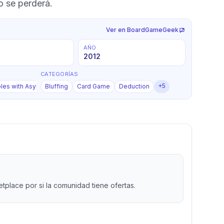
o se perderá.
Ver en BoardGameGeek
AÑO
2012
CATEGORÍAS
+
5
+
5
les with Asymmetric Information
Bluffing
Card Game
Deduction
place por si la comunidad tiene ofertas.