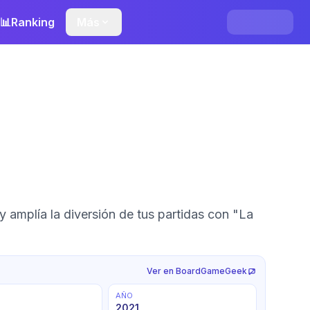
📊
Ranking
Más
y amplía la diversión de tus partidas con "La
Ver en BoardGameGeek
AÑO
2021