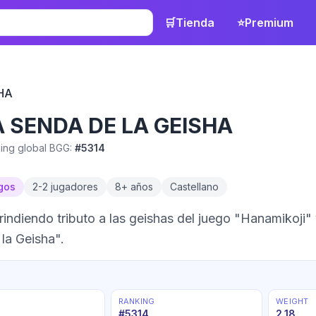
🛒
Tienda
⭐
Premium
HA
A SENDA DE LA GEISHA
ing global BGG:
#
5314
gos
2
-
2
jugadores
8
+ años
Castellano
rindiendo tributo a las geishas del juego "Hanamikoji" 
la Geisha".
RANKING
WEIGHT
#
5314
2.18