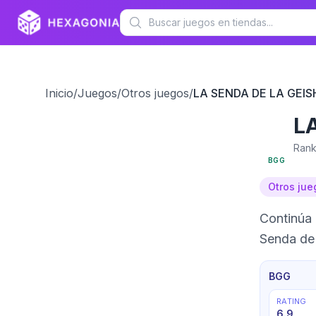
Inicio
/
Juegos
/
Otros juegos
/
LA SENDA DE LA GEIS
L
6.9
Rank
BGG
Otros jue
Continúa 
Senda de 
BGG
RATING
6.9