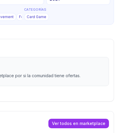
CATEGORÍAS
+
5
ovement
Force Commitment
Card Game
place por si la comunidad tiene ofertas.
Ver todos en marketplace