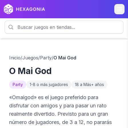
Inicio
/
Juegos
/
Party
/
O Mai God
O Mai God
Party
1
-
8 o más
jugadores
18 a Más
+ años
«Omaigod» es el juego preferido para
disfrutar con amigos y para pasar un rato
realmente divertido. Previsto para un gran
número de jugadores, de 3 a 12, no pararás