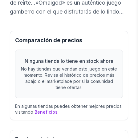
de reírte…»Omaigod» es un auténtico juego
gamberro con el que disfrutarás de lo lindo
con tus amigos y familiares. Haz alguna
pregunta cogiendo una de las tarjetas
blancas, y los demás deberán responder
Comparación de precios
utilizando su tarjeta roja más alocada y
divertida. ¡Las risas están aseguradas!
Ninguna tienda lo tiene en stock ahora
No hay tiendas que vendan este juego en este
momento. Revisa el histórico de precios más
abajo o el marketplace por si la comunidad
tiene ofertas.
En algunas tiendas puedes obtener mejores precios
visitando
Beneficios
.