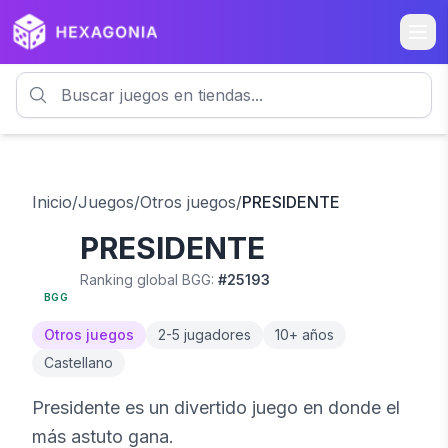
Inicio
/
Juegos
/
Otros juegos
/
PRESIDENTE
PRESIDENTE
5.9
Ranking global BGG:
#
25193
BGG
Otros juegos
2
-
5
jugadores
10
+ años
Castellano
Presidente es un divertido juego en donde el
más astuto gana.