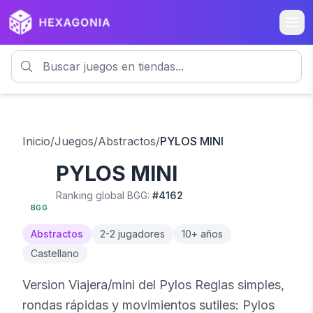
Inicio
/
Juegos
/
Abstractos
/
PYLOS MINI
PYLOS MINI
6.3
Ranking global BGG:
#
4162
BGG
Abstractos
2
-
2
jugadores
10
+ años
Castellano
Version Viajera/mini del Pylos Reglas simples,
rondas rápidas y movimientos sutiles: Pylos