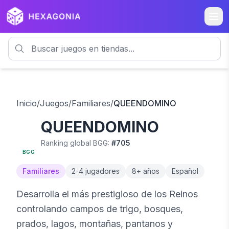
Inicio
/
Juegos
/
Familiares
/
QUEENDOMINO
QUEENDOMINO
7.1
Ranking global BGG:
#
705
BGG
Familiares
2
-
4
jugadores
8
+ años
Español
Desarrolla el más prestigioso de los Reinos
controlando campos de trigo, bosques,
prados, lagos, montañas, pantanos y