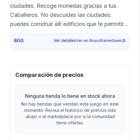
ciudades. Recoge monedas gracias a tus
Caballeros. No descuides las ciudades:
puedes construir allí edificios que te permitirán
acceder a nuevas estrategias. Intenta
BGG
Ver detalles
Ver en BoardGameGeek
conseguir los favores de la Reina y ...
¡cuidado con el Dragón! Independiente de
Kingdomino "Spiel des Jahres 2017",
Queendomino le ofrece una experiencia de
Comparación de precios
juego más sólida. Y también puedes mezclar
los dos juegos para juegos de 6 jugadores.
Ninguna tienda lo tiene en stock ahora
No hay tiendas que vendan este juego en este
momento. Revisa el histórico de precios más
abajo o el marketplace por si la comunidad
tiene ofertas.