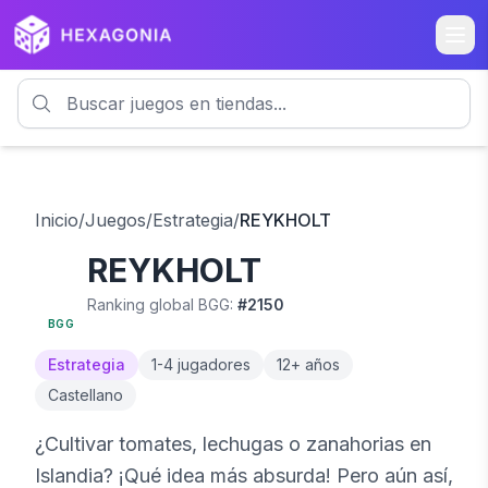
Inicio
/
Juegos
/
Estrategia
/
REYKHOLT
REYKHOLT
6.7
Ranking global BGG:
#
2150
BGG
Estrategia
1
-
4
jugadores
12
+ años
Castellano
¿Cultivar tomates, lechugas o zanahorias en
Islandia? ¡Qué idea más absurda! Pero aún así,