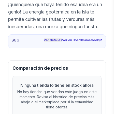
¡quienquiera que haya tenido esa idea era un
genio! La energía geotérmica en la isla te
permite cultivar las frutas y verduras más
inesperadas, una rareza que ningún turista
querría perderse. Sin embargo, no eres el
BGG
Ver detalles
Ver en BoardGameGeek
único granjero de Reykholt que busca hacer
una fortuna con esto, ¡así que será mejor que
te des prisa! La temporada turística en
Reykholt es corta y cada año viene más
Comparación de precios
gente. ¡Hacer uso de las personas adecuadas
y tener las verduras adecuadas en el
Ninguna tienda lo tiene en stock ahora
momento adecuado en Reykholt te dará la
No hay tiendas que vendan este juego en este
ventaja que necesitas para ganar la carrera!
momento. Revisa el histórico de precios más
abajo o el marketplace por si la comunidad
tiene ofertas.