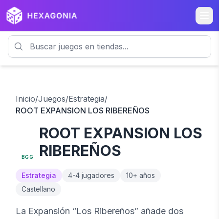
Inicio
/
Juegos
/
Estrategia
/
ROOT EXPANSION LOS RIBEREÑOS
ROOT EXPANSION LOS
8.4
RIBEREÑOS
BGG
Estrategia
4
-
4
jugadores
10
+ años
Castellano
La Expansión “Los Ribereños” añade dos