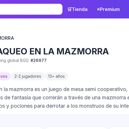
🛒
Tienda
⭐
Premium
MORRA
AQUEO EN LA MAZMORRA
ing global BGG:
#
26977
ivos
2
-
2
jugadores
13
+ años
 la mazmorra es un juego de mesa semi cooperativo, e
s de fantasía que correrán a través de una mazmorra 
s y pociones para derrotar a los monstruos de su inter