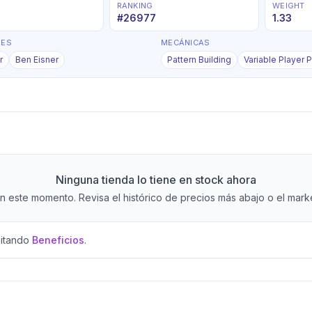
RANKING
WEIGHT
#
26977
1.33
RES
MECÁNICAS
r
Ben Eisner
Pattern Building
Variable Player
Ninguna tienda lo tiene en stock ahora
 este momento. Revisa el histórico de precios más abajo o el market
sitando
Beneficios
.