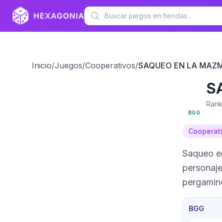
Inicio
/
Juegos
/
Cooperativos
/
SAQUEO EN LA MAZ
S
5.5
Rank
BGG
Cooperat
Saqueo en
personaje
pergamino
BGG