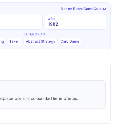
Ver en BoardGameGeek
AÑO
1982
CATEGORÍAS
+
1
ing
Take That
Abstract Strategy
Card Game
place por si la comunidad tiene ofertas.