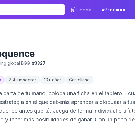
🛒
Tienda
⭐
Premium
equence
ing global BGG:
#
3327
s
2
-
4
jugadores
10
+ años
Castellano
 carta de tu mano, coloca una ficha en el tablero… cu
estrategia en el que deberás aprender a bloquear a tus
uence antes que tú. Juega de forma individual o alíate
o y tener más posibilidades de ganar. Con un poco de 