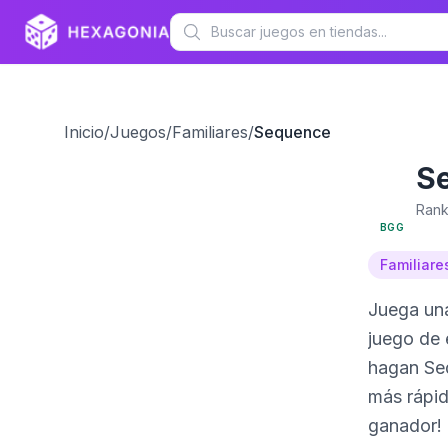
Inicio
/
Juegos
/
Familiares
/
Sequence
S
6.2
Rank
BGG
Familiare
Juega una
juego de 
hagan Seq
más rápid
ganador!