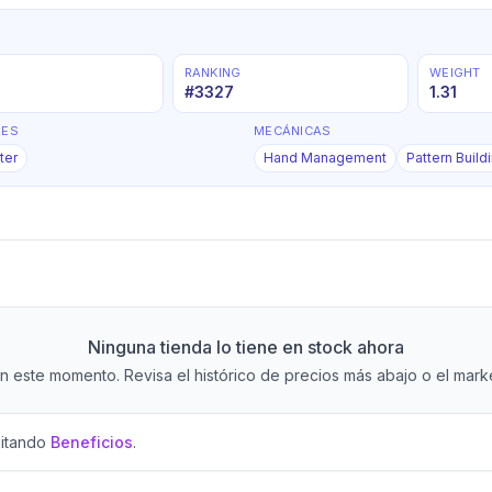
RANKING
WEIGHT
#
3327
1.31
RES
MECÁNICAS
ter
Hand Management
Pattern Build
Ninguna tienda lo tiene en stock ahora
 este momento. Revisa el histórico de precios más abajo o el market
sitando
Beneficios
.