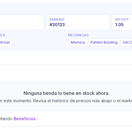
RANKING
WEIGHT
#
30133
1.05
RES
MECÁNICAS
ckman
Memory
Pattern Building
Set C
Ninguna tienda lo tiene en stock ahora
 este momento. Revisa el histórico de precios más abajo o el market
sitando
Beneficios
.