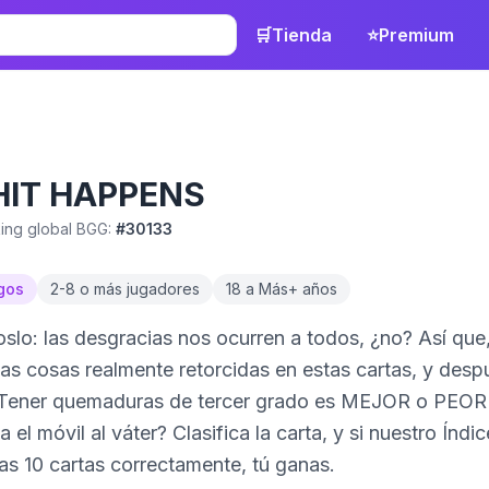
🛒
Tienda
⭐
Premium
HIT HAPPENS
ing global BGG:
#
30133
gos
2
-
8 o más
jugadores
18 a Más
+ años
lo: las desgracias nos ocurren a todos, ¿no? Así qu
nas cosas realmente retorcidas en estas cartas, y despu
 ¿Tener quemaduras de tercer grado es MEJOR o PEOR
a el móvil al váter? Clasifica la carta, y si nuestro Índ
icas 10 cartas correctamente, tú ganas.