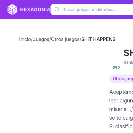
Inicio
/
Juegos
/
Otros juegos
/
SHIT HAPPENS
S
5.3
Rank
BGG
Otros jue
Aceptémos
leer algu
miseria.
se te caig
Si clasif