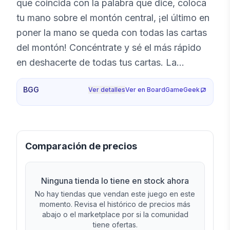
que coincida con la palabra que dice, coloca
tu mano sobre el montón central, ¡el último en
poner la mano se queda con todas las cartas
del montón! Concéntrate y sé el más rápido
en deshacerte de todas tus cartas. La
diversión está garantizada con este frenético
BGG
Ver detalles
Ver en BoardGameGeek
y divertido juego de cartas. Este adictivo
juego de cartas es tan único como su nombre,
¡disfrútalo!
Comparación de precios
Ninguna tienda lo tiene en stock ahora
No hay tiendas que vendan este juego en este
momento. Revisa el histórico de precios más
abajo o el marketplace por si la comunidad
tiene ofertas.