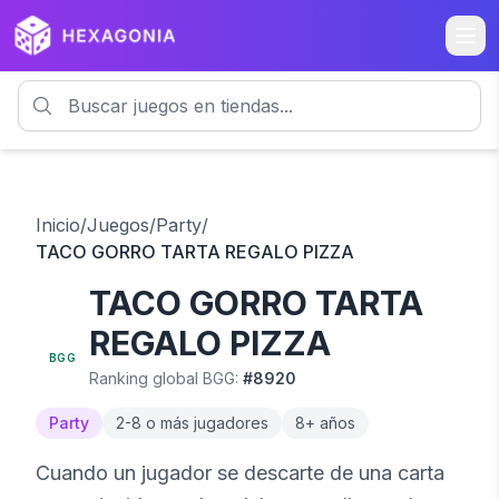
Inicio
/
Juegos
/
Party
/
TACO GORRO TARTA REGALO PIZZA
TACO GORRO TARTA
6.4
REGALO PIZZA
BGG
Ranking global BGG:
#
8920
Party
2
-
8 o más
jugadores
8
+ años
Cuando un jugador se descarte de una carta