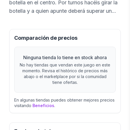
botella en el centro. Por turnos hacéis girar la
botella y a quien apunte deberá superar un
reto o decir una verdad sobre si mismo. Lo
más importante es pasárselo bien en familia o
amigos. Y recuerda: ¡lo que pasa en el juego,
Comparación de precios
se queda en el juego! Un divertidísimo juego
para disfrutar en cualquier evento familiar.
Ninguna tienda lo tiene en stock ahora
No hay tiendas que vendan este juego en este
momento. Revisa el histórico de precios más
abajo o el marketplace por si la comunidad
tiene ofertas.
En algunas tiendas puedes obtener mejores precios
visitando
Beneficios
.